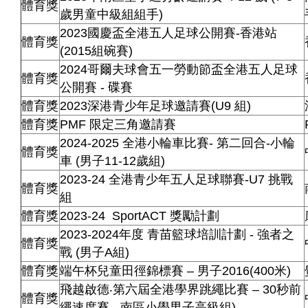
體育獎
歲男童中級組組手)
2023國慶盃全港五人足球公開賽-香港站
體育獎
(2015組碗賽)
2024哥爾夫球會五一勞動節盃全港五人足球
體育獎
公開賽 - 碟賽
體育獎
2023深港青少年足球邀請賽(U9 組)
體育獎
PMF 限定三角邀請賽
2024-2025 全港小輪車比賽- 第二回合-小輪
體育獎
車 (男子11-12歲組)
2023-24 全港青少年五人足球聯賽-U7 挑戰
體育獎
組
體育獎
2023-24 SportACT 獎勵計劃
2023-2024年度 青苗籃球培訓計劃 - 強者之
體育獎
戰 (男子A組)
體育獎
端午杯兒童田徑錦標賽 – 男子2016(400米)
飛越啟德‧第六屆全港學界跳繩比賽 – 30秒前
體育獎
繩速度賽 - 南區小學男子高級組)