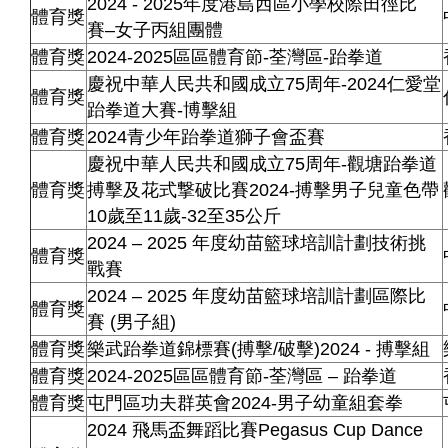
2024 - 2025年度港島西區小學校際田徑比
體育獎
賽–女子丙組團體
體育獎
2024-2025區區體育節-荃灣區-跆拳道
慶祝中華人民共和國成立75周年-2024仁愛堂
體育獎
跆拳道大賽-博擊組
體育獎
2024青少年跆拳道獅子會盃賽
慶祝中華人民共和國成立75周年-觀塘跆拳道
體育獎
搏擊及花式撃破比賽2024-搏擊男子兒童色帶
10歲至11歲-32至35公斤
2024 – 2025 年度幼苗籃球培訓計劃技術挑
體育獎
戰賽
2024 – 2025 年度幼苗籃球培訓計劃區際比
體育獎
賽 (男子組)
體育獎
樂武跆拳道錦標賽(搏擊/破擊)2024 - 搏擊組
體育獎
2024-2025區區體育節-荃灣區 – 跆拳道
體育獎
屯門區功夫群英會2024-男子幼童組套拳
2024 飛馬盃舞蹈比賽Pegasus Cup Dance