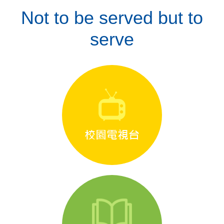
Not to be served but to
serve
校園電視台