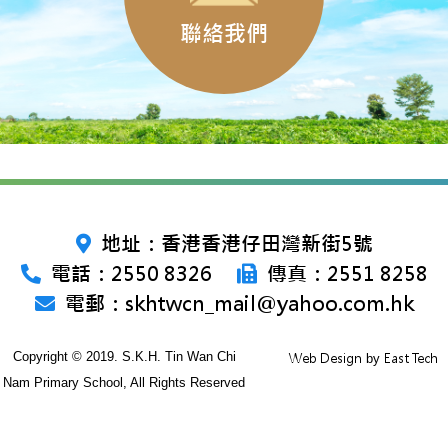
聯絡我們
地址：香港香港仔田灣新街5號
電話：2550 8326
傳真：2551 8258
電郵：skhtwcn_mail@yahoo.com.hk
Copyright © 2019. S.K.H. Tin Wan Chi
Web Design
East Tech
by
Nam Primary School, All Rights Reserved