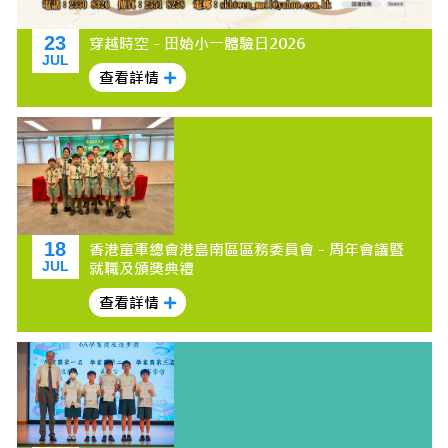
23
穿越時空 - 田始小一體驗日2026
JUL
查看詳情
18
香港童軍總會港島南區區務委員會 - 周年會議暨
JUL
就職及頒獎典禮
查看詳情