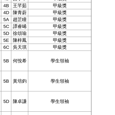
4B
王芊茹
甲級獎
4D
陳青蔚
甲級獎
5A
趙芷瞳
甲級獎
5C
譚睿晞
甲級獎
5D
徐頌瑜
甲級獎
5E
陳梓鳳
甲級獎
6C
吳天琪
甲級獎
5B
何悅希
學生領袖
5B
黃培鈞
學生領袖
5D
陳卓謙
學生領袖