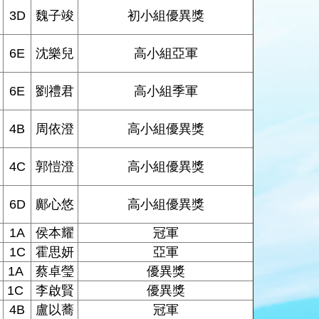
3D
魏子竣
初小組優異獎
6E
沈樂兒
高小組亞軍
6E
劉禮君
高小組季軍
4B
周依澄
高小組優異獎
4C
郭愷澄
高小組優異獎
6D
鄺心悠
高小組優異獎
1A
侯本耀
冠軍
1C
霍思妍
亞軍
1A
蔡卓瑩
優異獎
1C
李啟賢
優異獎
4B
盧以蕎
冠軍