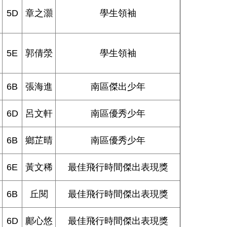
5D
章之灝
學生領袖
5E
郭倩滎
學生領袖
6B
張海進
南區傑出少年
6D
呂文軒
南區優秀少年
6B
鄉芷晴
南區優秀少年
6E
黃文稀
最佳飛行時間傑出表現獎
6B
丘閱
最佳飛行時間傑出表現獎
6D
鄺心悠
最佳飛行時間傑出表現獎