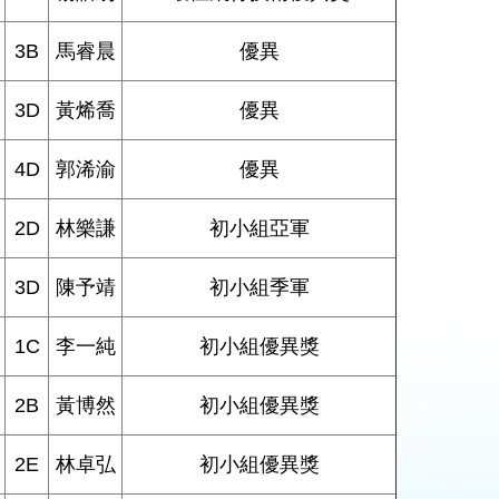
3B
馬睿晨
優異
3D
黃烯喬
優異
4D
郭浠渝
優異
2D
林樂謙
初小組亞軍
3D
陳予靖
初小組季軍
1C
李一純
初小組優異獎
2B
黃博然
初小組優異獎
2E
林卓弘
初小組優異獎