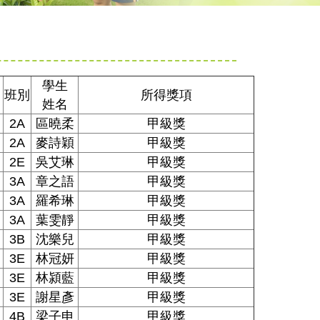
學生
班別
所得獎項
姓名
2A
區曉柔
甲級獎
2A
麥詩穎
甲級獎
2E
吳艾琳
甲級獎
3A
章之語
甲級獎
3A
羅希琳
甲級獎
3A
葉雯靜
甲級獎
3B
沈樂兒
甲級獎
3E
林冠妍
甲級獎
3E
林潁藍
甲級獎
3E
謝星彥
甲級獎
4B
梁子申
甲級獎