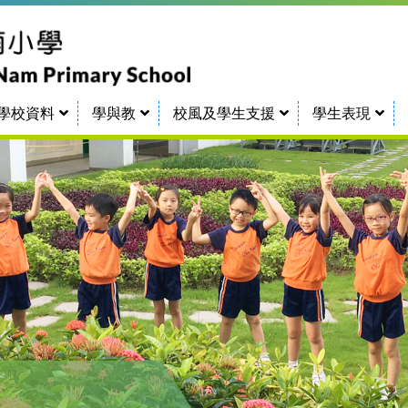
學校資料
學與教
校風及學生支援
學生表現
TCN Campus Virtual Tour 田始校舍360
常識科、人文科、科學科
2026-2028年度學校午膳供應商招標事宜
承投提供2024/25-2026/27學年校服供應招標事宜
獎學金及校內各獎項