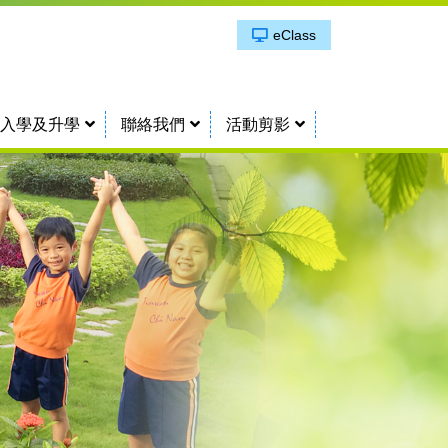
eClass
入學及升學
聯絡我們
活動剪影
小一生活體驗日2025
第一次考試學業獎及目進步獎
第二次考試學業獎及目進步獎
第三次考試學業獎及目進步獎
操行、服務、整潔獎