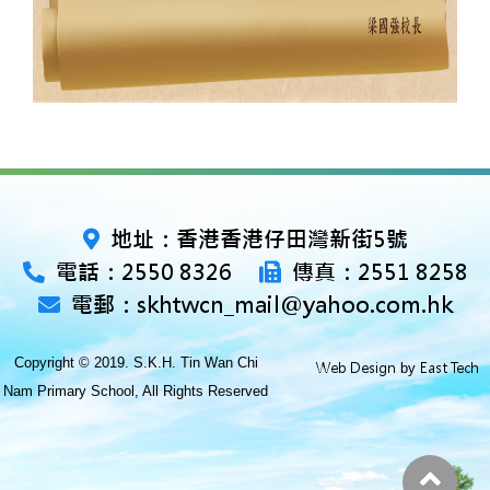
地址：香港香港仔田灣新街5號
電話：2550 8326
傳真：2551 8258
電郵：skhtwcn_mail@yahoo.com.hk
Copyright © 2019. S.K.H. Tin Wan Chi
Web Design
East Tech
by
Nam Primary School, All Rights Reserved