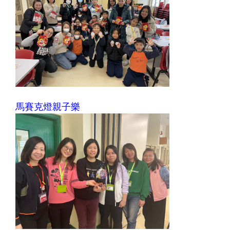
馬賽克燈親子樂