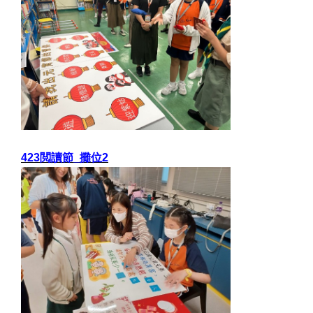
423閲讀節_攤位2