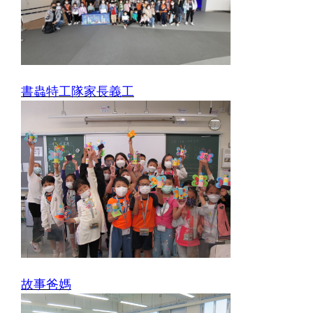
書蟲特工隊家長義工
故事爸媽