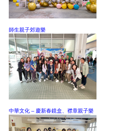
師生親子郊遊樂
中華文化 – 慶新春鏡盒、襟章親子樂