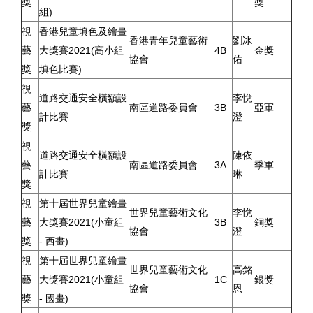
獎
獎
組)
視
香港兒童填色及繪畫
香港青年兒童藝術
劉冰
藝
大獎賽2021(高小組
4B
金獎
協會
佑
獎
填色比賽)
視
道路交通安全橫額設
李悅
藝
南區道路委員會
3B
亞軍
計比賽
澄
獎
視
道路交通安全橫額設
陳依
藝
南區道路委員會
3A
季軍
計比賽
琳
獎
視
第十屆世界兒童繪畫
世界兒童藝術文化
李悅
藝
大獎賽2021(小童組
3B
銅獎
協會
澄
獎
- 西畫)
視
第十屆世界兒童繪畫
世界兒童藝術文化
高銘
藝
大獎賽2021(小童組
1C
銀獎
協會
恩
獎
- 國畫)