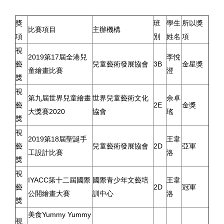
獎
班
學生
所以獎
比賽項目
主辦機構
項
別
姓名
項
視
2019第17屆全港兒
李悅
藝
兒童藝術發展協會
3B
金星獎
童繪畫比賽
澄
獎
視
第九屆世界兒童繪畫
世界兒童藝術文化
余卓
藝
2E
金獎
大獎賽2020
協會
瑤
獎
視
2019第18屆聖誕手
王韋
藝
兒童藝術發展協會
2D
亞軍
工設計比賽
洛
獎
視
IYACC第十二屆國際
國際青少年文藝培
王韋
藝
2D
冠軍
公開繪畫大賽
訓中心
洛
獎
美食Yummy Yummy
視