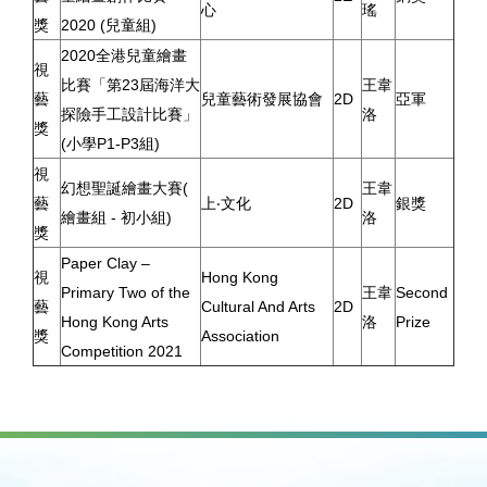
心
瑤
獎
2020 (兒童組)
2020全港兒童繪畫
視
比賽「第23屆海洋大
王韋
藝
兒童藝術發展協會
2D
亞軍
探險手工設計比賽」
洛
獎
(小學P1-P3組)
視
幻想聖誕繪畫大賽(
王韋
藝
上‧文化
2D
銀獎
繪畫組 - 初小組)
洛
獎
Paper Clay –
視
Hong Kong
Primary Two of the
王韋
Second
藝
Cultural And Arts
2D
Hong Kong Arts
洛
Prize
獎
Association
Competition 2021