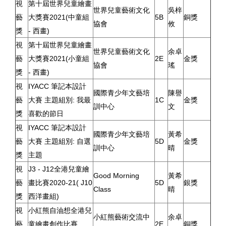
視
第十屆世界兒童繪畫
世界兒童藝術文化
吳梓
藝
大獎賽2021(中童組
5B
銅獎
協會
攸
獎
- 西畫)
視
第十屆世界兒童繪畫
世界兒童藝術文化
余卓
藝
大獎賽2021(小童組
2E
金獎
協會
瑤
獎
- 西畫)
視
IYACC 筆記本設計
國際青少年文藝培
陳譽
藝
大賽 主題組別: 我最
1C
金獎
訓中心
文
獎
喜歡的節日
視
IYACC 筆記本設計
國際青少年文藝培
黃希
藝
大賽 主題組別: 自選
5D
金獎
訓中心
晴
獎
主題
視
J3 - J12全港兒童繪
Good Morning
黃希
藝
畫比賽2020-21( J10
5D
銀獎
Class
晴
獎
西洋畫組)
視
小紅熊自油想全港兒
小紅熊藝術交流中
余卓
藝
童繪畫創作比賽
2E
銅獎