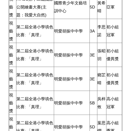
國際青少年文藝培
黃希
藝
公開繪畫大賽(主
5D
亞軍
訓中心
晴
獎
題：我愛大自然)
視
第二屆全港小學填色
李思
初小組
藝
明愛胡振中中學
3A
比賽: 「真理」
諾
冠軍
獎
視
第二屆全港小學填色
張昭
初小組
藝
明愛胡振中中學
3E
比賽: 「真理」
玥
優異獎
獎
視
第二屆全港小學填色
鄉芷
初小組
藝
明愛胡振中中學
3E
比賽: 「真理」
晴
優異獎
獎
視
第二屆全港小學填色
吳梓
高小組
藝
明愛胡振中中學
5B
比賽: 「真理」
攸
冠軍
獎
視
第二屆全港小學填色
葉思
高小組
藝
明愛胡振中中學
5D
比賽: 「真理」
憫
季軍