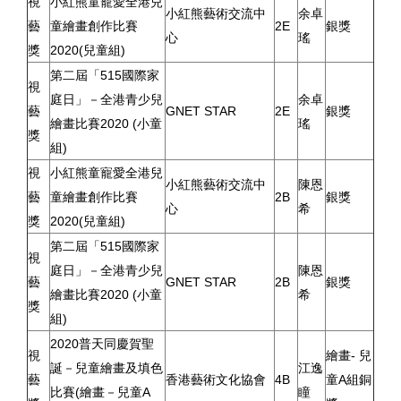
視
小紅熊童寵愛全港兒
小紅熊藝術交流中
余卓
藝
童繪畫創作比賽
2E
銀獎
心
瑤
獎
2020(兒童組)
第二屆「515國際家
視
庭日」－全港青少兒
余卓
藝
GNET STAR
2E
銀獎
繪畫比賽2020 (小童
瑤
獎
組)
視
小紅熊童寵愛全港兒
小紅熊藝術交流中
陳恩
藝
童繪畫創作比賽
2B
銀獎
心
希
獎
2020(兒童組)
第二屆「515國際家
視
庭日」－全港青少兒
陳恩
藝
GNET STAR
2B
銀獎
繪畫比賽2020 (小童
希
獎
組)
2020普天同慶賀聖
視
繪畫- 兒
誕－兒童繪畫及填色
江逸
藝
香港藝術文化協會
4B
童A組銅
比賽(繪畫－兒童A
瞳