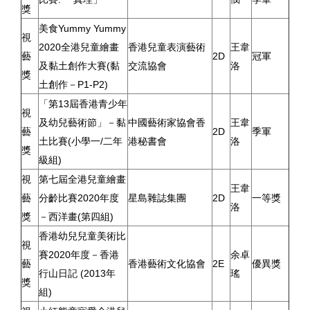
獎
美食Yummy Yummy
視
2020全港兒童繪畫
香港兒童表演藝術
王韋
藝
2D
冠軍
及黏土創作大賽(黏
交流協會
洛
獎
土創作－P1-P2)
「第13屆香港青少年
視
及幼兒藝術節」－黏
中國藝術家協會香
王韋
藝
2D
季軍
土比賽(小學一/二年
港秘書會
洛
獎
級組)
視
第七屆全港兒童繪畫
王韋
藝
分齡比賽2020年度
星島雜誌集團
2D
一等獎
洛
獎
－西洋畫(第四組)
香港幼兒兒童美術比
視
賽2020年度－香港
余卓
藝
香港藝術文化協會
2E
優異獎
行山日記 (2013年
瑤
獎
組)