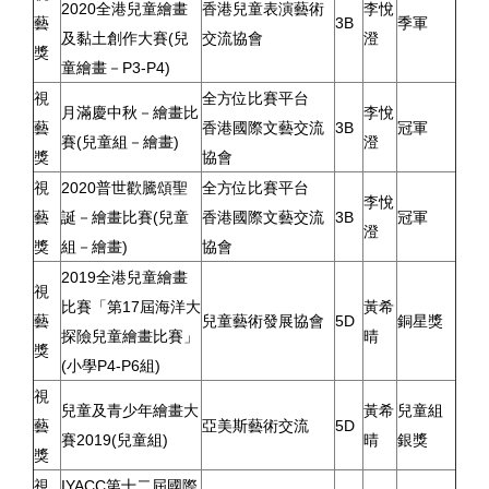
2020全港兒童繪畫
香港兒童表演藝術
李悅
藝
3B
季軍
及黏土創作大賽(兒
交流協會
澄
獎
童繪畫－P3-P4)
視
全方位比賽平台
月滿慶中秋－繪畫比
李悅
藝
香港國際文藝交流
3B
冠軍
賽(兒童組－繪畫)
澄
獎
協會
視
2020普世歡騰頌聖
全方位比賽平台
李悅
藝
誕－繪畫比賽(兒童
香港國際文藝交流
3B
冠軍
澄
獎
組－繪畫)
協會
2019全港兒童繪畫
視
比賽「第17屆海洋大
黃希
藝
兒童藝術發展協會
5D
銅星獎
探險兒童繪畫比賽」
晴
獎
(小學P4-P6組)
視
兒童及青少年繪畫大
黃希
兒童組
藝
亞美斯藝術交流
5D
賽2019(兒童組)
晴
銀獎
獎
視
IYACC第十二屆國際