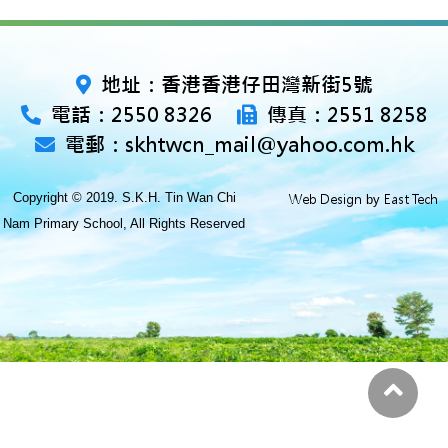
地址：香港香港仔田灣新街5號
電話：2550 8326
傳真：2551 8258
電郵：skhtwcn_mail@yahoo.com.hk
Copyright © 2019. S.K.H. Tin Wan Chi
Web Design
East Tech
by
Nam Primary School, All Rights Reserved