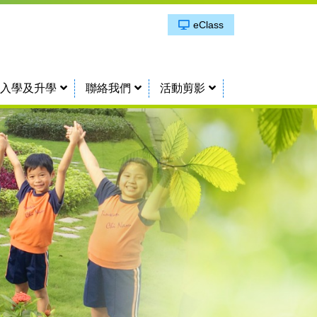
eClass
入學及升學
聯絡我們
活動剪影
小一生活體驗日2025
第一次考試學業獎及目進步獎
第二次考試學業獎及目進步獎
第三次考試學業獎及目進步獎
操行、服務、整潔獎