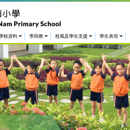
學校資料
學與教
校風及學生支援
學生表現
TCN Campus Virtual Tour 田始校舍360
常識科、人文科、科學科
2026-2028年度學校午膳供應商招標事宜
承投提供2024/25-2026/27學年校服供應招標事宜
獎學金及校內各獎項