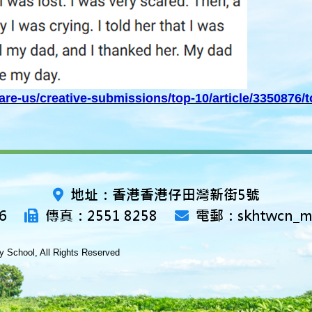
re-us/creative-submissions/top-10/article/3350876/
地址：香港香港仔田灣新街5號
6
傳真：2551 8258
電郵：skhtwcn_ma
 School, All Rights Reserved