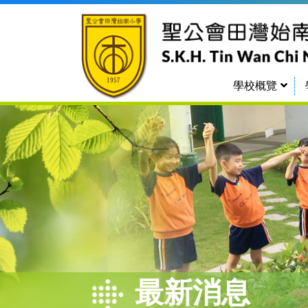
學校概覽
香港聖公會辦學理念
香港聖公會教育服務部
最新消息