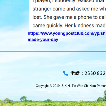
https://www.youngpostclub.com/yp/sha
made-your-day
電話：2550 832
Copyright © 2019. S.K.H. Tin Wan Chi Nam Primary