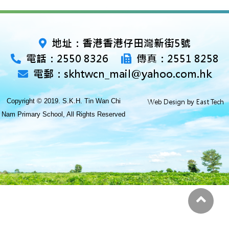
地址：香港香港仔田灣新街5號
電話：2550 8326
傳真：2551 8258
電郵：skhtwcn_mail@yahoo.com.hk
Copyright © 2019. S.K.H. Tin Wan Chi
Web Design
East Tech
by
Nam Primary School, All Rights Reserved